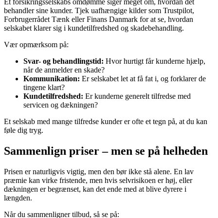
Et forsikringsselskabs omdømme siger meget om, hvordan det
behandler sine kunder. Tjek uafhængige kilder som Trustpilot,
Forbrugerrådet Tænk eller Finans Danmark for at se, hvordan
selskabet klarer sig i kundetilfredshed og skadebehandling.
Vær opmærksom på:
Svar- og behandlingstid:
Hvor hurtigt får kunderne hjælp,
når de anmelder en skade?
Kommunikation:
Er selskabet let at få fat i, og forklarer de
tingene klart?
Kundetilfredshed:
Er kunderne generelt tilfredse med
servicen og dækningen?
Et selskab med mange tilfredse kunder er ofte et tegn på, at du kan
føle dig tryg.
Sammenlign priser – men se på helheden
Prisen er naturligvis vigtig, men den bør ikke stå alene. En lav
præmie kan virke fristende, men hvis selvrisikoen er høj, eller
dækningen er begrænset, kan det ende med at blive dyrere i
længden.
Når du sammenligner tilbud, så se på: