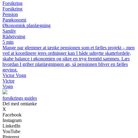
Forsikring
Forsikring
Pension
Parøkonomi
Økonomisk planlægning
Samliv
Rådgivning
5 min
Mange par glemmer at tænke pensionen som et fælles projekt – men
ved at koordinere jeres ordninger kan I både udnytte skattefordele,
skabe balance i økonomien og sikre en tryg fremtid sammen. Læs
hvordan I griber planlægningen an, så pensionen bliver en fælles
gevinst.
Victor Vogn
Victor
Vogn
forsikrings guides
Del med omtanke
X
Facebook
Instagram
LinkedIn
YouTube
Pinterest