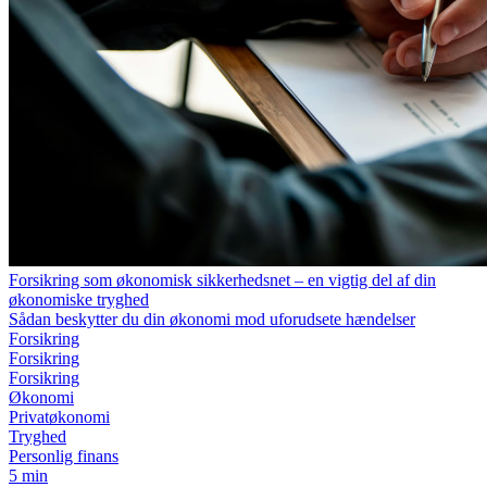
Forsikring som økonomisk sikkerhedsnet – en vigtig del af din
økonomiske tryghed
Sådan beskytter du din økonomi mod uforudsete hændelser
Forsikring
Forsikring
Forsikring
Økonomi
Privatøkonomi
Tryghed
Personlig finans
5 min