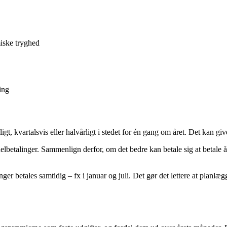
iske tryghed
ing
gt, kvartalsvis eller halvårligt i stedet for én gang om året. Det kan g
betalinger. Sammenlign derfor, om det bedre kan betale sig at betale år
ger betales samtidig – fx i januar og juli. Det gør det lettere at planlæ