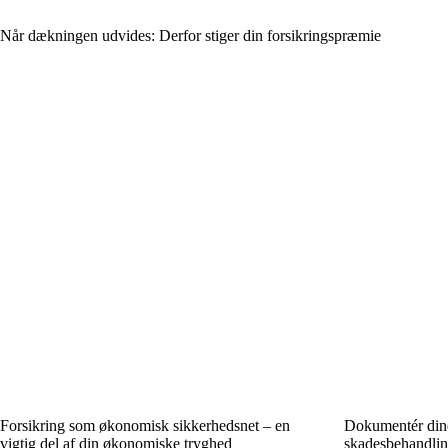
Når dækningen udvides: Derfor stiger din forsikringspræmie
Forsikring som økonomisk sikkerhedsnet – en
Dokumentér dine
vigtig del af din økonomiske tryghed
skadesbehandling