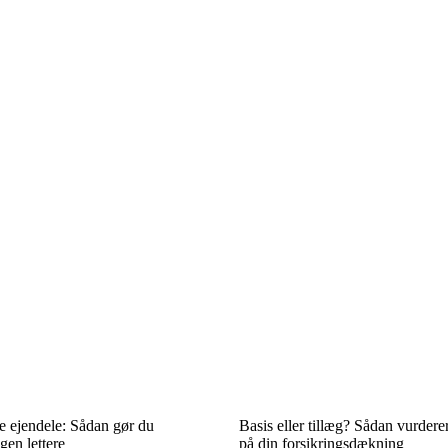
 ejendele: Sådan gør du
Basis eller tillæg? Sådan vurdere
en lettere
på din forsikringsdækning