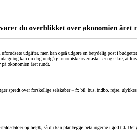
varer du overblikket over økonomien året 
 uforudsete udgifter, men kan også udgøre en betydelig post i budgettet
lanlægning kan du dog undgå økonomiske overraskelser og sikre, at fors
r på økonomien året rundt.
nger spredt over forskellige selskaber – fx bil, hus, indbo, rejse, ulykke
rfaldsdatoer og beløb, så du kan planlægge betalingerne i god tid. Det g