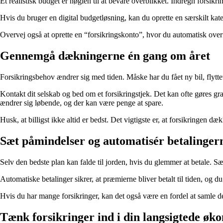
Et realistisk budget er nøglen til at bevare overblikket. Indregn fors
Hvis du bruger en digital budgetløsning, kan du oprette en særskilt kateg
Overvej også at oprette en “forsikringskonto”, hvor du automatisk overfø
Gennemgå dækningerne én gang om året
Forsikringsbehov ændrer sig med tiden. Måske har du fået ny bil, flyttet,
Kontakt dit selskab og bed om et forsikringstjek. Det kan ofte gøres g
ændrer sig løbende, og der kan være penge at spare.
Husk, at billigst ikke altid er bedst. Det vigtigste er, at forsikringen dæk
Sæt påmindelser og automatisér betalinger
Selv den bedste plan kan falde til jorden, hvis du glemmer at betale. Sæ
Automatiske betalinger sikrer, at præmierne bliver betalt til tiden, og 
Hvis du har mange forsikringer, kan det også være en fordel at samle de
Tænk forsikringer ind i din langsigtede øk