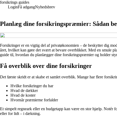
forsikrings guides
Login
Få adgang
Nyhedsbrev
Planlæg dine forsikringspræmier: Sådan be
Forsikringer er en vigtig del af privatøkonomien – de beskytter dig mod
året, hvilket kan gøre det svært at bevare overblikket. Med en smule p
guide til, hvordan du planlægger dine forsikringspræmier og holder sty
Få overblik over dine forsikringer
Det første skridt er at skabe et samlet overblik. Mange har flere forsikri
Hvilke forsikringer du har
Hvad de dækker
Hvad de koster
Hvornår præmierne forfalder
Et simpelt regneark eller en budgetapp kan være en stor hjælp. Notér fo
eller for lidt – i dækning.