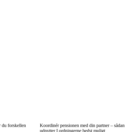
r du forskellen
Koordinér pensionen med din partner – sådan
udnytter I ordningerne bedst muligt