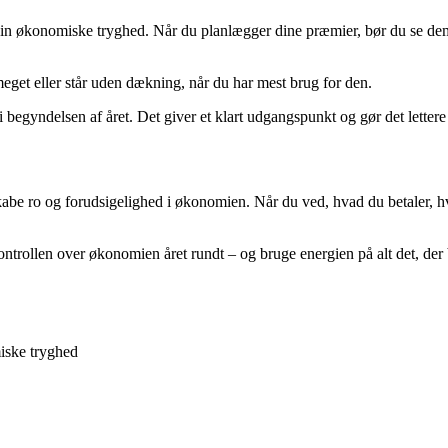
 af din økonomiske tryghed. Når du planlægger dine præmier, bør du s
meget eller står uden dækning, når du har mest brug for den.
gyndelsen af året. Det giver et klart udgangspunkt og gør det lettere at
be ro og forudsigelighed i økonomien. Når du ved, hvad du betaler, hvo
ontrollen over økonomien året rundt – og bruge energien på alt det, der
iske tryghed