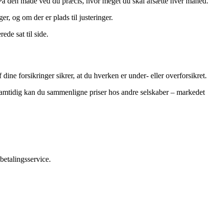
r. På den måde ved du præcis, hvor meget du skal afsætte hver måned.
r, og om der er plads til justeringer.
de sat til side.
ine forsikringer sikrer, at du hverken er under- eller overforsikret.
. Samtidig kan du sammenligne priser hos andre selskaber – markedet
betalingsservice.