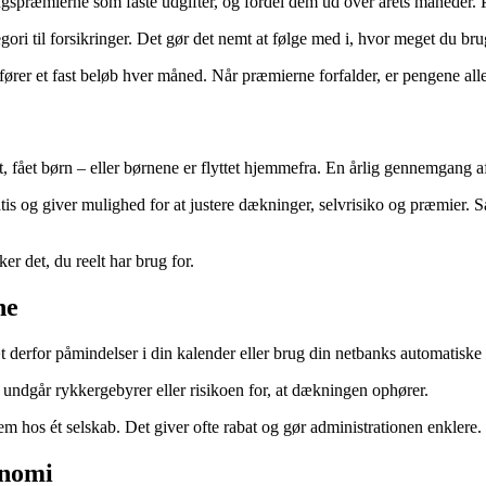
ikringspræmierne som faste udgifter, og fordel dem ud over årets månede
ori til forsikringer. Det gør det nemt at følge med i, hvor meget du bruge
rer et fast beløb hver måned. Når præmierne forfalder, er pengene allere
 fået børn – eller børnene er flyttet hjemmefra. En årlig gennemgang af d
ratis og giver mulighed for at justere dækninger, selvrisiko og præmier
ker det, du reelt har brug for.
ne
t derfor påmindelser i din kalender eller brug din netbanks automatiske 
du undgår rykkergebyrer eller risikoen for, at dækningen ophører.
m hos ét selskab. Det giver ofte rabat og gør administrationen enklere.
onomi